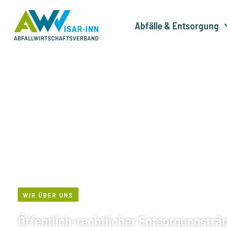
Zum
Inhalt
Abfälle & Entsorgung
springen
WIR ÜBER UNS
Öffentlich-rechtlicher Entsorgungsträ