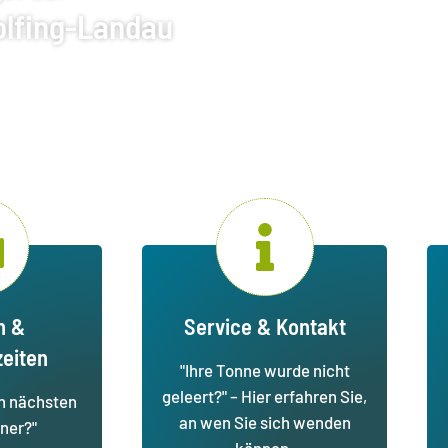
olfing-Landau
n &
Service & Kontakt
eiten
"Ihre Tonne wurde nicht
geleert?" – Hier erfahren Sie,
en nächsten
an wen Sie sich wenden
ner?"