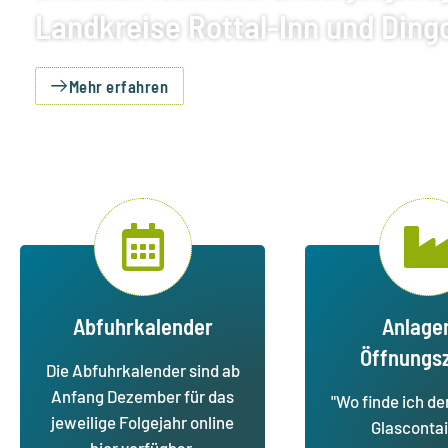
Landkreise Rottal-Inn und Ding
Mehr erfahren
Abfuhrkalender
Anlage
Öffnungsz
Die Abfuhrkalender sind ab
Anfang Dezember für das
"Wo finde ich d
jeweilige Folgejahr online
Glascontai