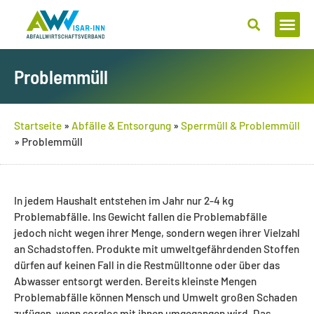
Zum
Inhalt
springen
Problemmüll
Startseite
»
Abfälle & Entsorgung
»
Sperrmüll & Problemmüll
»
Problemmüll
In jedem Haushalt entstehen im Jahr nur 2-4 kg
Problemabfälle. Ins Gewicht fallen die Problemabfälle
jedoch nicht wegen ihrer Menge, sondern wegen ihrer Vielzahl
an Schadstoffen. Produkte mit umweltgefährdenden Stoffen
dürfen auf keinen Fall in die Restmülltonne oder über das
Abwasser entsorgt werden. Bereits kleinste Mengen
Problemabfälle können Mensch und Umwelt großen Schaden
zufügen, wenn sorglos mit ihnen umgegangen wird. Das