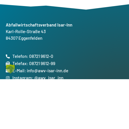
Abfallwirtschaftsverband Isar-Inn
Karl-Rolle-Straße 43
84307 Eggenfelden
Telefon: 08721 9612-0
Telefax: 08721 9612-99
E-Mail: info@awv-isar-inn.de
Instagram: @awv_isar_inn
Facebook: @AWV_Isar_Inn
Service & Kontakt
Datenschutz
Impressum